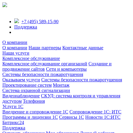
+7 (495) 589-15-90
Поддержка
О компании
О компании
Наши партнеры
Контактные данные
Наши услуги
Комплексное обслуживание
Комплексное обслуживание организаций
Создание и
продвижение сайтов
Сети и компьютеры
Системы безопасности пожаротушения
Оказываем услуги
Системы безопасности пожаротушения
Проектирование систем
Монтаж
Система охранной сигнализации
Видеонаблюдение
СКУД: система контроля и управления
доступом
Телефония
Услуги 1С
Внедрение и сопровождение 1С
Сопровождение 1С: ИТС
Программы и лицензии 1С
Сервисы 1С
Новости 1С:ИТС
Битрикс24
Поддержка