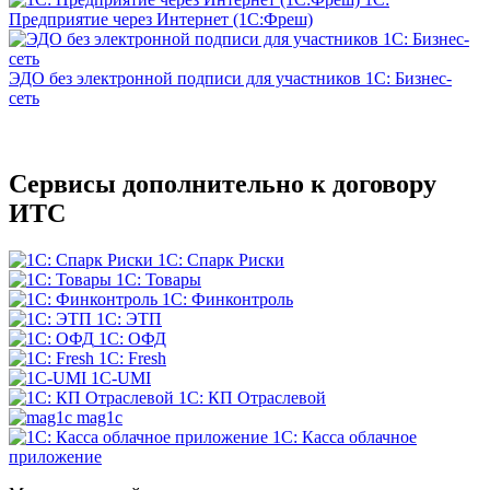
Предприятие через Интернет (1С:Фреш)
ЭДО без электронной подписи для участников 1С: Бизнес-
сеть
Сервисы дополнительно к договору
ИТС
1С: Спарк Риски
1С: Товары
1С: Финконтроль
1С: ЭТП
1С: ОФД
1С: Fresh
1С-UMI
1С: КП Отраслевой
mag1c
1С: Касса облачное
приложение