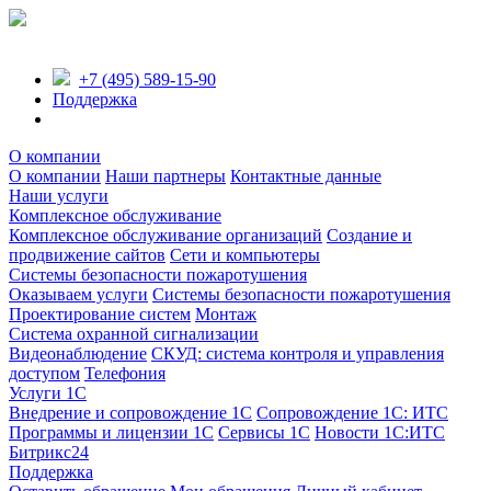
+7 (495) 589-15-90
Поддержка
О компании
О компании
Наши партнеры
Контактные данные
Наши услуги
Комплексное обслуживание
Комплексное обслуживание организаций
Создание и
продвижение сайтов
Сети и компьютеры
Системы безопасности пожаротушения
Оказываем услуги
Системы безопасности пожаротушения
Проектирование систем
Монтаж
Система охранной сигнализации
Видеонаблюдение
СКУД: система контроля и управления
доступом
Телефония
Услуги 1С
Внедрение и сопровождение 1С
Сопровождение 1С: ИТС
Программы и лицензии 1С
Сервисы 1С
Новости 1С:ИТС
Битрикс24
Поддержка