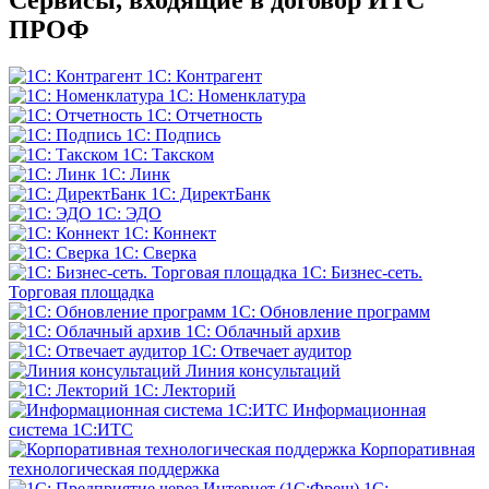
ПРОФ
1С: Контрагент
1С: Номенклатура
1С: Отчетность
1С: Подпись
1С: Такском
1С: Линк
1С: ДиректБанк
1С: ЭДО
1С: Коннект
1С: Сверка
1С: Бизнес-сеть.
Торговая площадка
1С: Обновление программ
1С: Облачный архив
1С: Отвечает аудитор
Линия консультаций
1С: Лекторий
Информационная
система 1С:ИТС
Корпоративная
технологическая поддержка
1С: