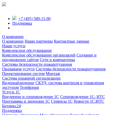
+7 (495) 589-15-90
Поддержка
О компании
О компании
Наши партнеры
Контактные данные
Наши услуги
Комплексное обслуживание
Комплексное обслуживание организаций
Создание и
продвижение сайтов
Сети и компьютеры
Системы безопасности пожаротушения
Оказываем услуги
Системы безопасности пожаротушения
Проектирование систем
Монтаж
Система охранной сигнализации
Видеонаблюдение
СКУД: система контроля и управления
доступом
Телефония
Услуги 1С
Внедрение и сопровождение 1С
Сопровождение 1С: ИТС
Программы и лицензии 1С
Сервисы 1С
Новости 1С:ИТС
Битрикс24
Поддержка